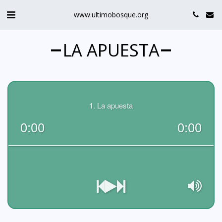
www.ultimobosque.org
LA APUESTA